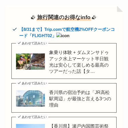
旅行関連のお得なinfo
【8/31まで】Trip.comで航空機2%OFFクーポンコ
ード「FLIGHT02」
あわせて読みたい
象乗り体験 + ダムヌンサドゥ
アック水上マーケット半日観
光は安心して楽しめる最高の
ツアーだった話【タ…
あわせて読みたい
香川県の宿泊予約は「JR高松
駅周辺」が最強と言える3つの
理由
あわせて読みたい
【香川県】瀬戸内国際芸術祭