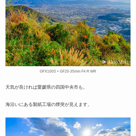
GFX100S + GF20-35mm F4 R WR
天気が良ければ愛媛県の四国中央市も。
海沿いにある製紙工場の煙突が見えます。