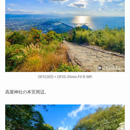
GFX100S + GF20-35mm F4 R WR
高屋神社の本宮周辺。