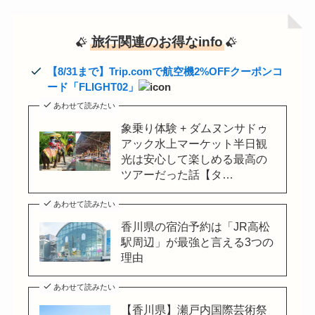
旅行関連のお得なinfo
【8/31まで】Trip.comで航空機2%OFFクーポンコ
ード「FLIGHT02」
あわせて読みたい
象乗り体験 + ダムヌンサドゥ
アック水上マーケット半日観
光は安心して楽しめる最高の
ツアーだった話【タ…
あわせて読みたい
香川県の宿泊予約は「JR高松
駅周辺」が最強と言える3つの
理由
あわせて読みたい
【香川県】瀬戸内国際芸術祭