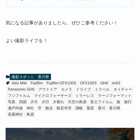
気になる記事がありましたら、ぜひご参考ください！
よい撮影ライフを！
撮影スポット
香川県
Akio Miki
Fujifilm
Fujifilm GFX100S
GFX100S
GH6
m4/3
Panasonic GH6
アウトドア
カメラ
ドライブ
トラベル
ネイチャー
フジフイルム
マイクロフォーサーズ
ミラーレス
ラージフォーマット
写真
四国
夕方
夕日
夕暮れ
天空の鳥居
富士フイルム
旅
旅行
瀬戸内海
神社
空
観光
観音寺市
讃岐
風景
香川
香川県
高屋神社
鳥居