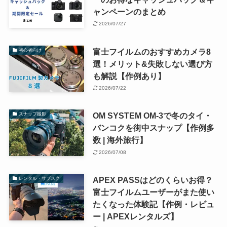
ャンペーンのまとめ
2026/07/27
富士フイルムのおすすめカメラ8
初心者向け
選！メリット&失敗しない選び方
も解説【作例あり】
2026/07/22
OM SYSTEM OM-3で冬のタイ・
スナップ撮影
バンコクを街中スナップ【作例多
数 | 海外旅行】
2026/07/08
APEX PASSはどのくらいお得？
レンタル・サブスク
富士フイルムユーザーがまた使い
たくなった体験記【作例・レビュ
ー | APEXレンタルズ】