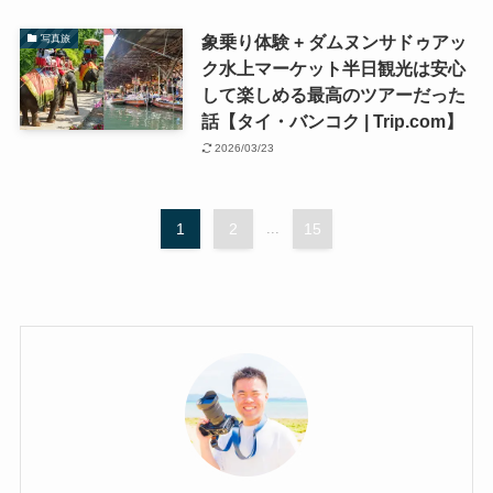
象乗り体験 + ダムヌンサドゥアッ
写真旅
ク水上マーケット半日観光は安心
して楽しめる最高のツアーだった
話【タイ・バンコク | Trip.com】
2026/03/23
1
2
...
15