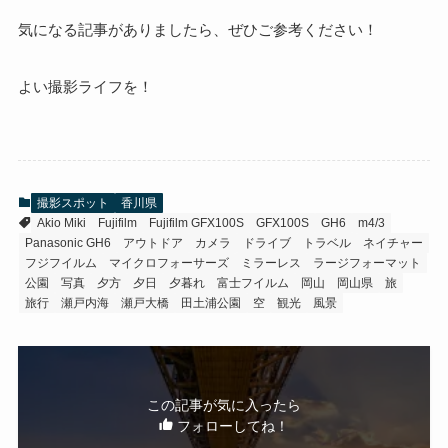
気になる記事がありましたら、ぜひご参考ください！
よい撮影ライフを！
撮影スポット
香川県
Akio Miki
Fujifilm
Fujifilm GFX100S
GFX100S
GH6
m4/3
Panasonic GH6
アウトドア
カメラ
ドライブ
トラベル
ネイチャー
フジフイルム
マイクロフォーサーズ
ミラーレス
ラージフォーマット
公園
写真
夕方
夕日
夕暮れ
富士フイルム
岡山
岡山県
旅
旅行
瀬戸内海
瀬戸大橋
田土浦公園
空
観光
風景
この記事が気に入ったら
フォローしてね！