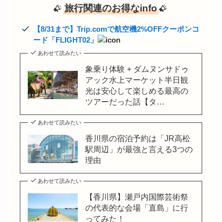
旅行関連のお得なinfo
【8/31まで】Trip.comで航空機2%OFFクーポンコ
ード「FLIGHT02」
あわせて読みたい
象乗り体験 + ダムヌンサドゥ
アック水上マーケット半日観
光は安心して楽しめる最高の
ツアーだった話【タ…
あわせて読みたい
香川県の宿泊予約は「JR高松
駅周辺」が最強と言える3つの
理由
あわせて読みたい
【香川県】瀬戸内国際芸術祭
の代表的な会場「直島」に行
ってみた！