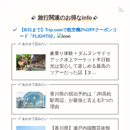
旅行関連のお得なinfo
【8/31まで】Trip.comで航空機2%OFFクーポンコ
ード「FLIGHT02」
あわせて読みたい
象乗り体験 + ダムヌンサドゥ
アック水上マーケット半日観
光は安心して楽しめる最高の
ツアーだった話【タ…
あわせて読みたい
香川県の宿泊予約は「JR高松
駅周辺」が最強と言える3つの
理由
あわせて読みたい
【香川県】瀬戸内国際芸術祭