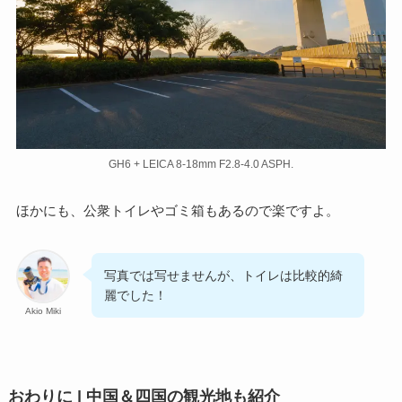
GH6 + LEICA 8-18mm F2.8-4.0 ASPH.
ほかにも、公衆トイレやゴミ箱もあるので楽ですよ。
写真では写せませんが、トイレは比較的綺
麗でした！
Akio Miki
おわりに | 中国＆四国の観光地も紹介