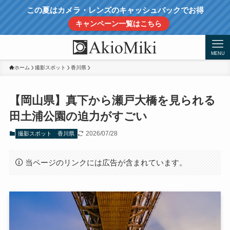
この夏はカメラ・レンズのキャッシュバックでお得
キャンペーン一覧はこちら
MENU
ホーム
撮影スポット
香川県
【岡山県】真下から瀬戸大橋を見られる
田土浦公園の迫力がすごい
2026/07/28
撮影スポット
香川県
当ページのリンクには広告が含まれています。