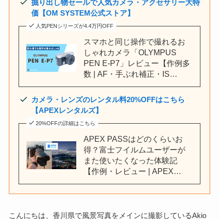
掘り出し物セールで人気カメラ・アクセサリー大特
価【OM SYSTEM公式ストア】
人気PENシリーズが4.4万円OFF
スマホと同じ操作で撮れるお
しゃれカメラ「OLYMPUS
PEN E-P7」レビュー【作例多
数 | AF・手ぶれ補正・IS…
カメラ・レンズのレンタル料20%OFFはこちら
【APEXレンタルズ】
20%OFFの詳細はこちら
APEX PASSはどのくらいお
得？富士フイルムユーザーが
また使いたくなった体験記
【作例・レビュー | APEX…
こんにちは、香川県で風景写真をメインに撮影しているAkio