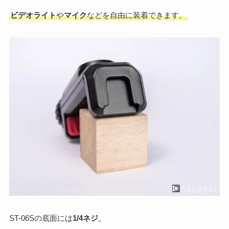
ビデオライト
や
マイク
などを自由に装着できます。
ST-06Sの底面には
1/4ネジ
。