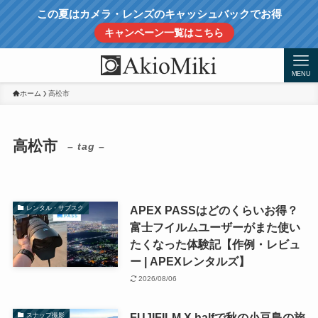
この夏はカメラ・レンズのキャッシュバックでお得
キャンペーン一覧はこちら
MENU
ホーム
高松市
高松市
– tag –
APEX PASSはどのくらいお得？
レンタル・サブスク
富士フイルムユーザーがまた使い
たくなった体験記【作例・レビュ
ー | APEXレンタルズ】
2026/08/06
FUJIFILM X halfで秋の小豆島の旅
スナップ撮影