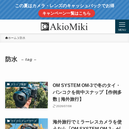
この夏はカメラ・レンズのキャッシュバックでお得
キャンペーン一覧はこちら
MENU
ホーム
防水
防水
– tag –
OM SYSTEM OM-3で冬のタイ・
スナップ撮影
バンコクを街中スナップ【作例多
数 | 海外旅行】
2026/07/08
海外旅行でミラーレスカメラを使
マイクロフォーサーズ
うなら「OM SYSTEM OM-3」が