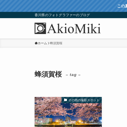
この
香川県のフォトグラファーのブログ
ホーム
蜂須賀桜
蜂須賀桜
– tag –
その他の撮影スポット