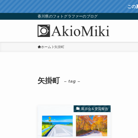
この
香川県のフォトグラファーのブログ
ホーム
矢掛町
矢掛町
– tag –
展示会＆受賞報告