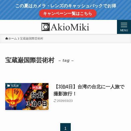
この夏はカメラ・レンズのキャッシュバックでお得
キャンペーン一覧はこちら
MENU
ホーム
宝蔵巌国際芸術村
宝蔵巌国際芸術村
– tag –
【3泊4日】台湾の台北に一人旅で
写真旅
撮影旅行！
2026/03/23
1