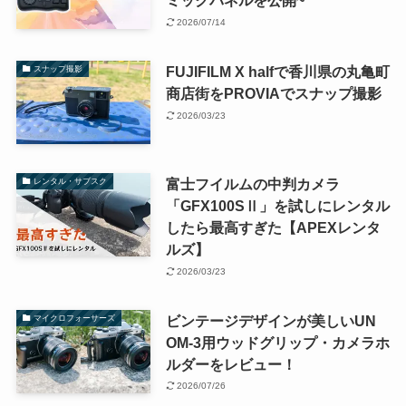
ミックパネルを公開~
2026/07/14
FUJIFILM X halfで香川県の丸亀町
スナップ撮影
商店街をPROVIAでスナップ撮影
2026/03/23
富士フイルムの中判カメラ
レンタル・サブスク
「GFX100SⅡ」を試しにレンタル
したら最高すぎた【APEXレンタ
ルズ】
2026/03/23
ビンテージデザインが美しいUN
マイクロフォーサーズ
OM-3用ウッドグリップ・カメラホ
ルダーをレビュー！
2026/07/26