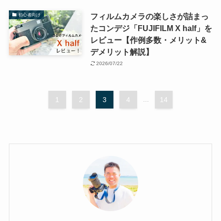
フィルムカメラの楽しさが詰まっ
初心者向け
たコンデジ「FUJIFILM X half」を
レビュー【作例多数・メリット&
デメリット解説】
2026/07/22
1
2
3
4
...
14