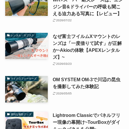
ジン音&ドライバーの呼吸も聞こ
える迫力ある写真に【レビュー】
2026/07/22
なぜ富士フイルムXマウントのレ
レンタル・サブスク
ンズは「一度借りて試す」が正解
か~Akioの体験【APEXレンタル
ズ】~
2026/03/23
OM SYSTEM OM-3で川辺の昆虫
マイクロフォーサーズ
を撮影してみた体験記
2026/05/05
Lightroom Classicでパネルフリ
便利な撮影グッズ
ー現像の幕開け~TourBoxがダイ