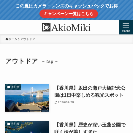
この夏はカメラ・レンズのキャッシュバックでお得
キャンペーン一覧はこちら
MENU
ホーム
アウトドア
アウトドア
– tag –
【香川県】坂出の瀬戸大橋記念公
香川県
園は1日中楽しめる観光スポット
2026/07/28
【香川県】歴史が深い玉藻公園で
香川県
咲く桜が美しすぎた