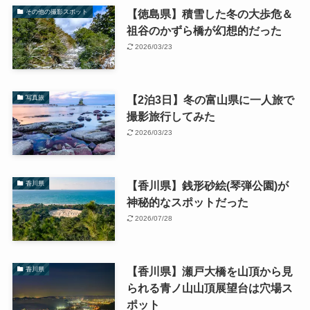
【徳島県】積雪した冬の大歩危＆
その他の撮影スポット
祖谷のかずら橋が幻想的だった
2026/03/23
【2泊3日】冬の富山県に一人旅で
写真旅
撮影旅行してみた
2026/03/23
【香川県】銭形砂絵(琴弾公園)が
香川県
神秘的なスポットだった
2026/07/28
【香川県】瀬戸大橋を山頂から見
香川県
られる青ノ山山頂展望台は穴場ス
ポット